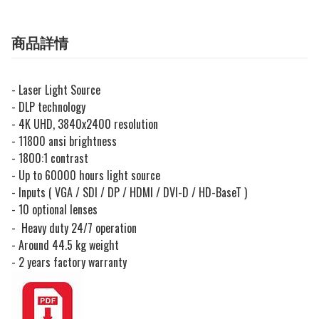
商品詳情
- Laser Light Source
- DLP technology
- 4K UHD, 3840x2400 resolution
- 11800 ansi brightness
- 1800:1 contrast
- Up to 60000 hours light source
- Inputs ( VGA / SDI / DP / HDMI / DVI-D / HD-BaseT )
- 10 optional lenses
- Heavy duty 24/7 operation
- Around 44.5 kg weight
- 2 years factory warranty