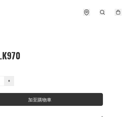
LK970
+
加至購物車
−