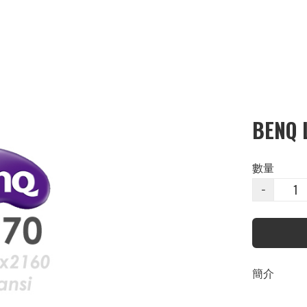
BENQ 
數量
−
簡介