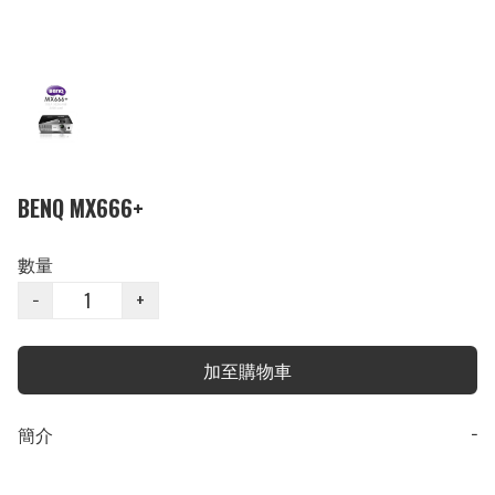
BENQ MX666+
數量
−
+
加至購物車
簡介
−