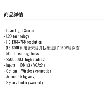
商品詳情
- Laser Light Source
- LCD technology
- HD 1366x768 resolution
(EB-800F利用像素提升技術達到1080P解像度)
- 5000 ansi brightness
- 2500000:1 high contrast
- Inputs ( HDMIx3 / VGAx2 )
- Optional: Wireless connection
- Around 9.5 kg weight
- 3 years factory warranty