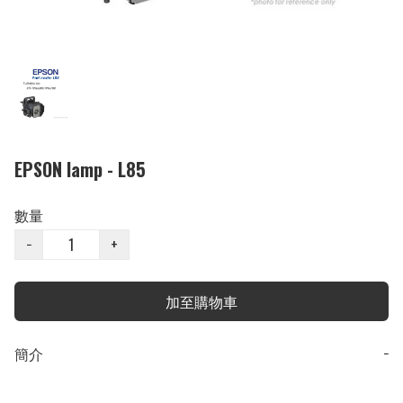
EPSON lamp - L85
數量
−
+
加至購物車
簡介
−