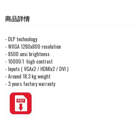
商品詳情
- DLP technology
- WXGA 1280x800 resolution
- 8500 ansi brightness
- 10000:1 high contrast
- Inputs ( VGAx2 / HDMIx2 / DVI )
- Around 18.3 kg weight
- 3 years factory warranty