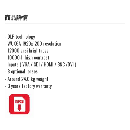
商品詳情
- DLP technology
- WUXGA 1920x1200 resolution
- 12000 ansi brightness
- 10000:1 high contrast
- Inputs ( VGA / SDI / HDMI / BNC /DVI )
- 8 optional lenses
- Around 24.0 kg weight
- 3 years factory warranty