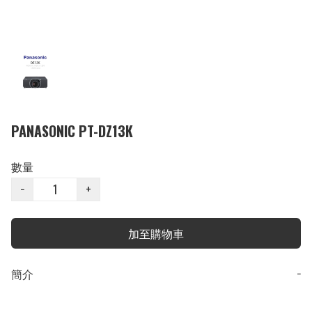
PANASONIC PT-DZ13K
數量
−
+
加至購物車
簡介
−