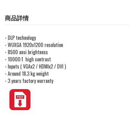
商品詳情
- DLP technology
- WUXGA 1920x1200 resolution
- 8500 ansi brightness
- 10000:1 high contrast
- Inputs ( VGAx2 / HDMIx2 / DVI )
- Around 18.3 kg weight
- 3 years factory warranty