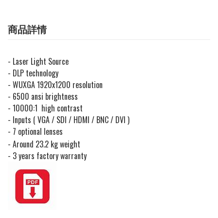
商品詳情
- Laser Light Source
- DLP technology
- WUXGA 1920x1200 resolution
- 6500 ansi brightness
- 10000:1 high contrast
- Inputs ( VGA / SDI / HDMI / BNC / DVI )
- 7 optional lenses
- Around 23.2 kg weight
- 3 years factory warranty