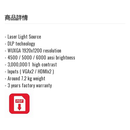
商品詳情
- Laser Light Source
- DLP technology
- WUXGA 1920x1200 resolution
- 4500 / 5000 / 6000 ansi brightness
- 3,000,000:1 high contrast
- Inputs ( VGAx2 / HDMIx2 )
- Around 7.2 kg weight
- 3 years factory warranty