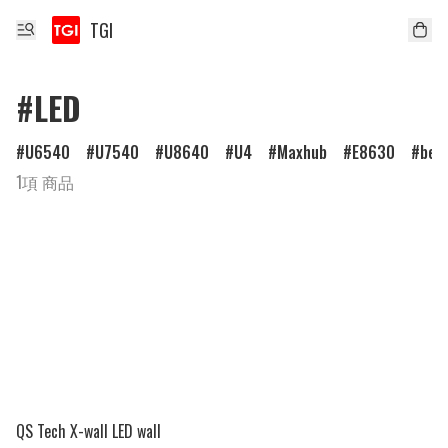
TGI
#LED
U6540
U7540
U8640
U4
Maxhub
E8630
ben
1項 商品
QS Tech X-wall LED wall