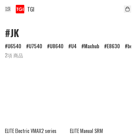
TGI
#JK
U6540
U7540
U8640
U4
Maxhub
E8630
ben
2項 商品
ELITE Electric VMAX2 series
ELITE Manual SRM