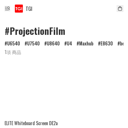
TGI
#ProjectionFilm
U6540
U7540
U8640
U4
Maxhub
E8630
ben
1項 商品
ELITE Whiteboard Screen DE2a