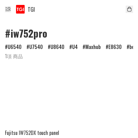
TGI
#iw752pro
U6540
U7540
U8640
U4
Maxhub
E8630
ben
1項 商品
Fujitsu IW752DX touch panel