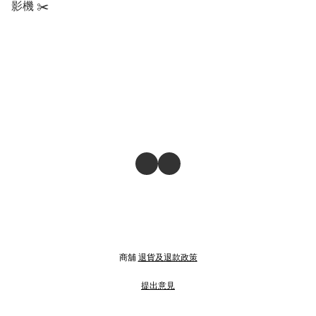
影機 ✂️
商舖
退貨及退款政策
提出意見