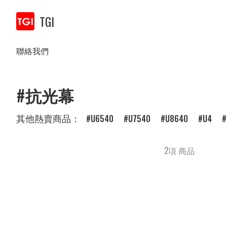
TGI
聯絡我們
#抗光幕
其他熱賣商品：
U6540
U7540
U8640
U4
2項 商品