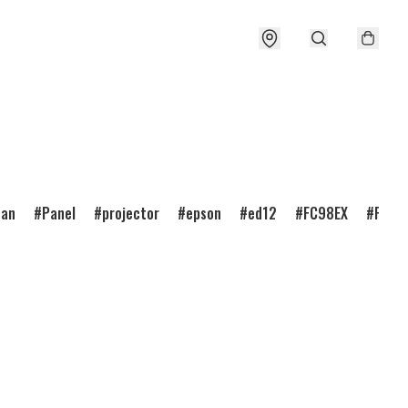
ean
Panel
projector
epson
ed12
FC98EX
FC98