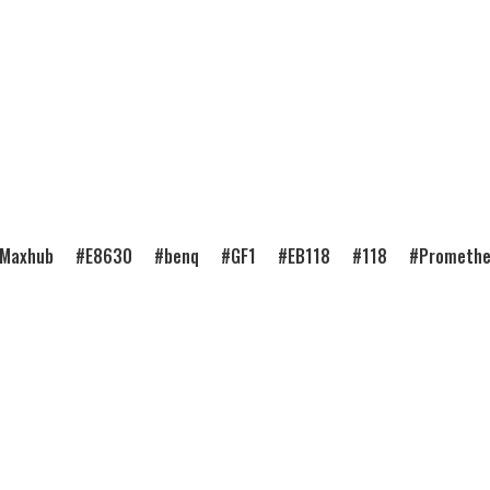
Maxhub
E8630
benq
GF1
EB118
118
Prometh