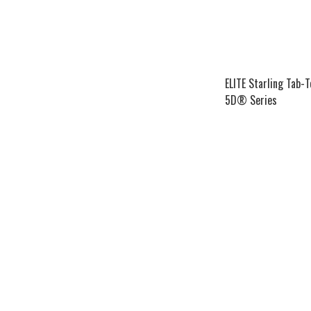
ELITE Starling Tab-
5D® Series