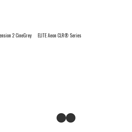
Tension 2 CineGrey
ELITE Aeon CLR® Series